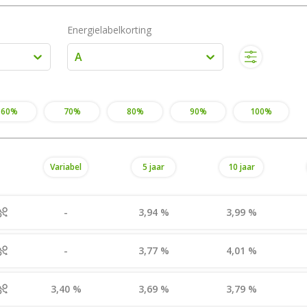
Energielabelkorting
A
60%
70%
80%
90%
100%
Variabel
5 jaar
10 jaar
-
3,94 %
3,99 %
-
3,77 %
4,01 %
3,40 %
3,69 %
3,79 %