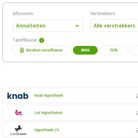
Aflosvorm
Verstrekkers
Annuïteiten
Alle verstrekkers
Tariefklasse
Bereken tariefklasse
NHG
50%
Knab Hypotheek
Lot Hypotheken
Hypotheek (1)